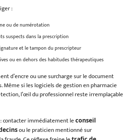
iger :
ane ou de numérotation
ts suspects dans la prescription
signature et le tampon du prescripteur
ives ou en dehors des habitudes thérapeutiques
ment d’encre ou une surcharge sur le document
. Même si les logiciels de gestion en pharmacie
ection, l’œil du professionnel reste irremplaçable
on : contacter immédiatement le
conseil
ou le praticien mentionné sur
decins
a fraude. Ce réflexe freine le
trafic de