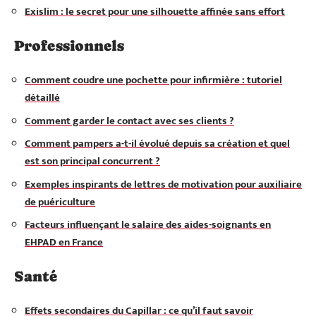
Exislim : le secret pour une silhouette affinée sans effort
Professionnels
Comment coudre une pochette pour infirmière : tutoriel
détaillé
Comment garder le contact avec ses clients ?
Comment pampers a-t-il évolué depuis sa création et quel
est son principal concurrent ?
Exemples inspirants de lettres de motivation pour auxiliaire
de puériculture
Facteurs influençant le salaire des aides-soignants en
EHPAD en France
Santé
Effets secondaires du Capillar : ce qu’il faut savoir