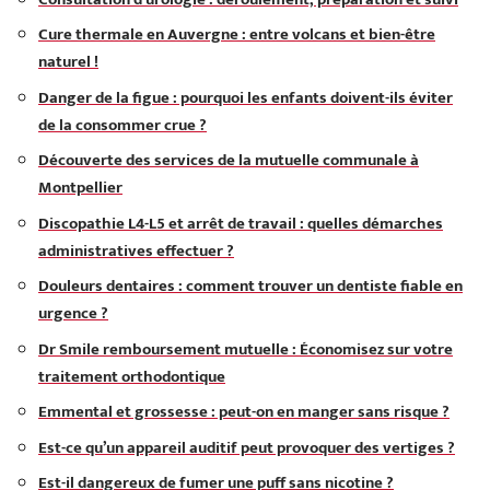
Cure thermale en Auvergne : entre volcans et bien-être
naturel !
Danger de la figue : pourquoi les enfants doivent-ils éviter
de la consommer crue ?
Découverte des services de la mutuelle communale à
Montpellier
Discopathie L4-L5 et arrêt de travail : quelles démarches
administratives effectuer ?
Douleurs dentaires : comment trouver un dentiste fiable en
urgence ?
Dr Smile remboursement mutuelle : Économisez sur votre
traitement orthodontique
Emmental et grossesse : peut-on en manger sans risque ?
Est-ce qu’un appareil auditif peut provoquer des vertiges ?
Est-il dangereux de fumer une puff sans nicotine ?