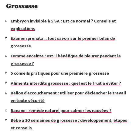
Grossesse
Embryon invisible à 5 SA : Est-ce normal ? Conseils et
explications
Examen prénatal : tout savoir sur le premier bilan de
grossesse
Femme enceinte : est-il bénéfique de pleurer pendant la
grossesse ?
5 conseils pratiques pour une première grossesse
Aliments interdits grossesse : quel est le fruit à éviter ?
Ballon d’accouchement : utiliser pour déclencher le travail
en toute sécurité
Banane : remède naturel pour calmer les nausées ?
Bébé à 20 semaines de grossesse : développement, étapes
et conseils