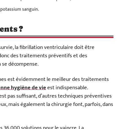
n potassium sanguin.
ents ?
vie, la fibrillation ventriculaire doit être
donc des traitements préventifs et des
on se décompense.
nes est évidemment le meilleur des traitements
nne hygiène de vie
est indispensable.
est pas suffisant, d’autres techniques préventives
x, mais également la chirurgie font, parfois, dans
lus 36 000 solutions pour le vaincre. La