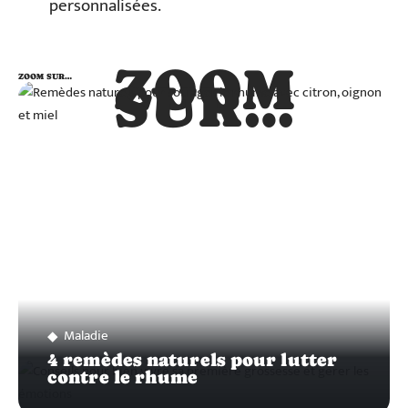
personnalisées.
ZOOM
ZOOM SUR…
SUR…
Maladie
4 remèdes naturels pour lutter
contre le rhume