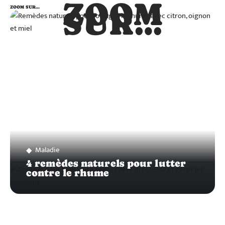
ZOOM
ZOOM SUR…
SUR…
Maladie
4 remèdes naturels pour lutter
contre le rhume