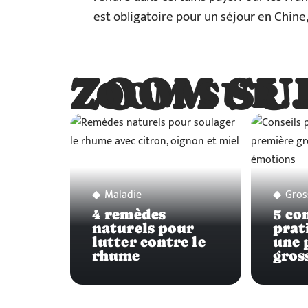
est obligatoire pour un séjour en Chine,
ZOOM SU
ZOOM SUR
Maladie
Gros
4 remèdes
5 co
naturels pour
prat
lutter contre le
une 
rhume
gros