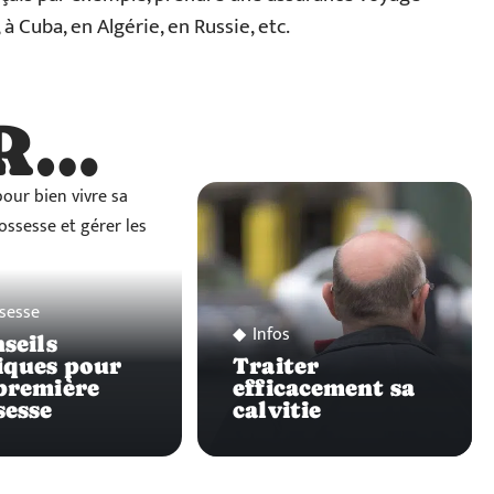
 à Cuba, en Algérie, en Russie, etc.
R…
…
sesse
Infos
nseils
iques pour
Traiter
première
efficacement sa
sesse
calvitie