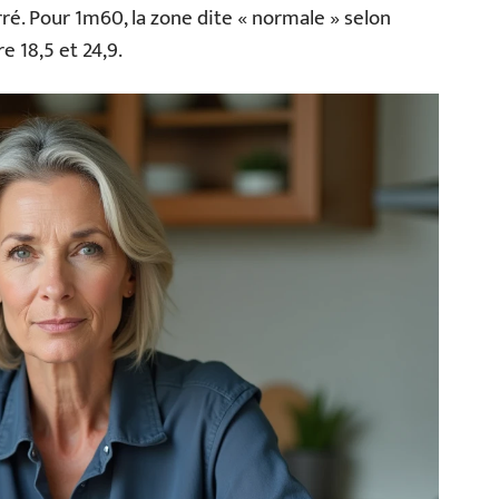
arré. Pour 1m60, la zone dite « normale » selon
 18,5 et 24,9.