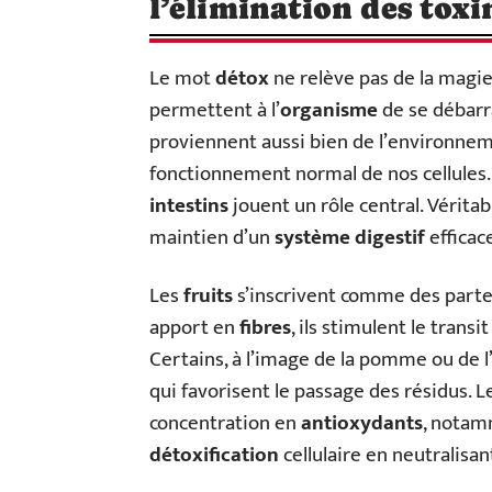
l’élimination des toxi
Le mot
détox
ne relève pas de la magie 
permettent à l’
organisme
de se débarr
proviennent aussi bien de l’environne
fonctionnement normal de nos cellules.
intestins
jouent un rôle central. Véritab
maintien d’un
système digestif
efficac
Les
fruits
s’inscrivent comme des parten
apport en
fibres
, ils stimulent le transi
Certains, à l’image de la pomme ou de l
qui favorisent le passage des résidus. L
concentration en
antioxydants
, notam
détoxification
cellulaire en neutralisant