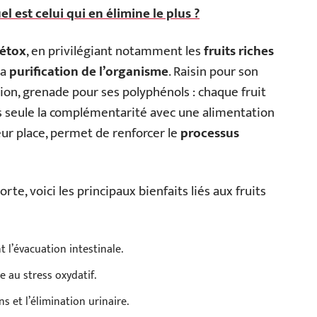
el est celui qui en élimine le plus ?
détox
, en privilégiant notamment les
fruits riches
la
purification de l’organisme
. Raisin pour son
tion, grenade pour ses polyphénols : chaque fruit
s seule la complémentarité avec une alimentation
eur place, permet de renforcer le
processus
te, voici les principaux bienfaits liés aux fruits
nt l’évacuation intestinale.
ce au stress oxydatif.
ins et l’élimination urinaire.