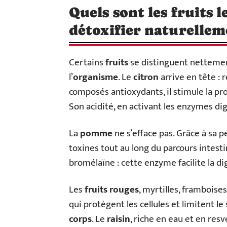
Quels sont les fruits l
détoxifier naturellem
Certains
fruits
se distinguent nettement 
l’
organisme
. Le
citron
arrive en tête :
composés antioxydants, il stimule la pr
Son acidité, en activant les enzymes dige
La
pomme
ne s’efface pas. Grâce à sa p
toxines tout au long du parcours intestin
bromélaïne : cette enzyme facilite la d
Les
fruits rouges
, myrtilles, framboise
qui protègent les cellules et limitent le
corps
. Le
raisin
, riche en eau et en resvé