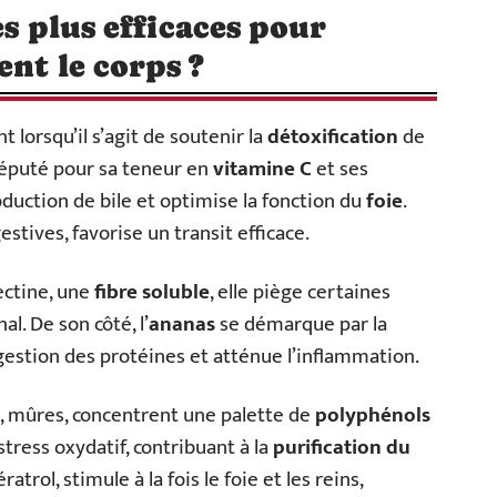
es plus efficaces pour
ent le corps ?
lorsqu’il s’agit de soutenir la
détoxification
de
 réputé pour sa teneur en
vitamine C
et ses
oduction de bile et optimise la fonction du
foie
.
stives, favorise un transit efficace.
ectine, une
fibre soluble
, elle piège certaines
al. De son côté, l’
ananas
se démarque par la
igestion des protéines et atténue l’inflammation.
s, mûres, concentrent une palette de
polyphénols
 stress oxydatif, contribuant à la
purification du
ratrol, stimule à la fois le foie et les reins,