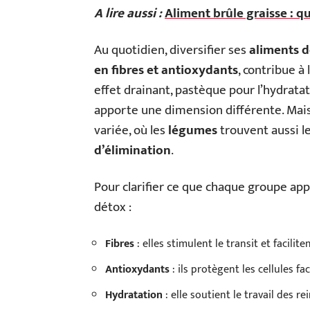
A lire aussi :
Aliment brûle graisse : qu
Au quotidien, diversifier ses
aliments 
en fibres et antioxydants
, contribue à 
effet drainant, pastèque pour l’hydrata
apporte une dimension différente. Mai
variée, où les
légumes
trouvent aussi l
d’élimination
.
Pour clarifier ce que chaque groupe appor
détox :
Fibres
: elles stimulent le transit et facilite
Antioxydants
: ils protègent les cellules fa
Hydratation
: elle soutient le travail des re