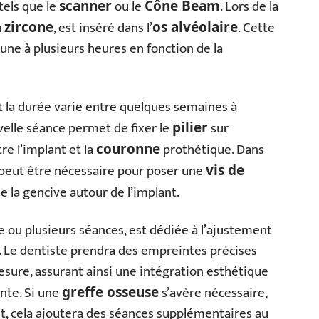
tels que le
ou le
. Lors de la
scanner
Cône Beam
u
, est inséré dans l’
. Cette
zircone
os alvéolaire
 une à plusieurs heures en fonction de la
t la durée varie entre quelques semaines à
uvelle séance permet de fixer le
sur
pilier
tre l’implant et la
prothétique. Dans
couronne
 peut être nécessaire pour poser une
vis de
 de la gencive autour de l’implant.
e ou plusieurs séances, est dédiée à l’ajustement
ve. Le dentiste prendra des empreintes précises
esure, assurant ainsi une intégration esthétique
ante. Si une
s’avère nécessaire,
greffe osseuse
nt, cela ajoutera des séances supplémentaires au