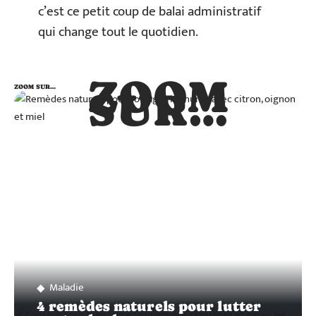
c’est ce petit coup de balai administratif
qui change tout le quotidien.
ZOOM
ZOOM SUR…
SUR…
Maladie
4 remèdes naturels pour lutter