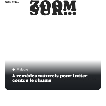
ZOOM
ZOOM SUR…
SUR…
Maladie
4 remèdes naturels pour lutter
contre le rhume