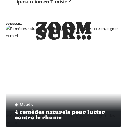
liposuccion en Tunisie ?
ZOOM
ZOOM SUR…
SUR…
Maladie
4 remèdes naturels pour lutter
contre le rhume