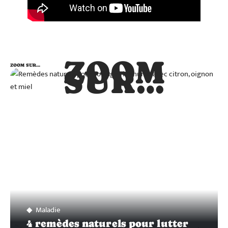
ZOOM
ZOOM SUR…
SUR…
Maladie
4 remèdes naturels pour lutter