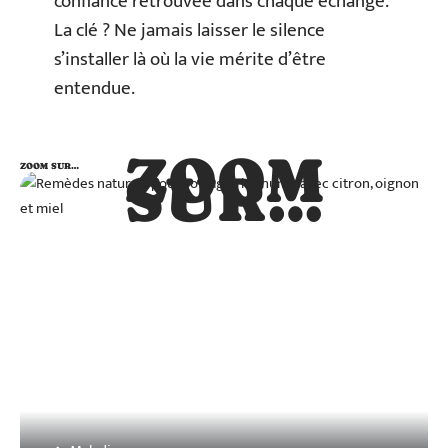
confiance retrouvée dans chaque échange.
La clé ? Ne jamais laisser le silence
s’installer là où la vie mérite d’être
entendue.
ZOOM
ZOOM SUR…
SUR…