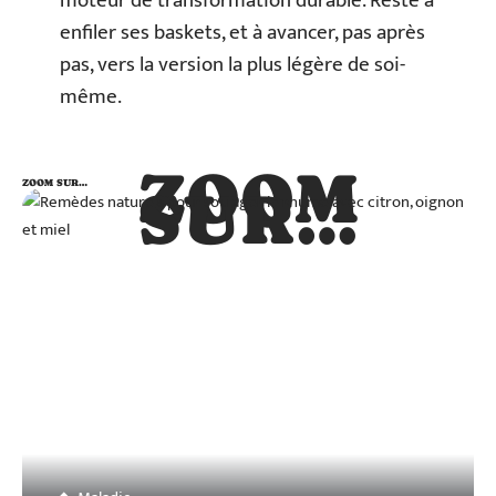
moteur de transformation durable. Reste à
enfiler ses baskets, et à avancer, pas après
pas, vers la version la plus légère de soi-
même.
ZOOM
ZOOM SUR…
SUR…