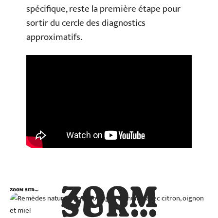
spécifique, reste la première étape pour
sortir du cercle des diagnostics
approximatifs.
ZOOM
ZOOM SUR…
SUR…