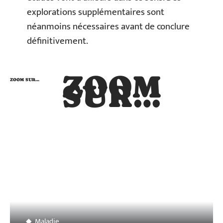
explorations supplémentaires sont
néanmoins nécessaires avant de conclure
définitivement.
ZOOM
ZOOM SUR…
SUR…
Maladie