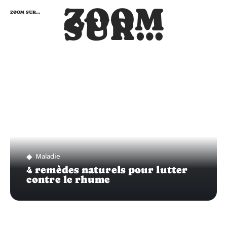
ZOOM
ZOOM SUR…
SUR…
Maladie
4 remèdes naturels pour lutter
contre le rhume