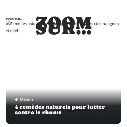
ZOOM
ZOOM SUR…
SUR…
Maladie
4 remèdes naturels pour lutter
contre le rhume