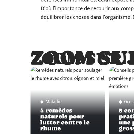
D’où l’importance de recourir aux comp
équilibrer les choses dans l’organisme. 
ZOOM SU
ZOOM SUR
Maladie
Gros
4 remèdes
5 co
naturels pour
prat
lutter contre le
une 
rhume
gros