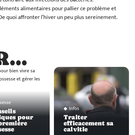
léments alimentaires pour pallier ce problème et
De quoi affronter l’hiver un peu plus sereinement.
R…
…
sesse
Infos
nseils
iques pour
Traiter
première
efficacement sa
sesse
calvitie