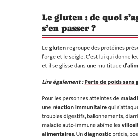
Le gluten : de quoi s’a
s’en passer ?
Le
gluten
regroupe des protéines prése
l’orge et le seigle. C’est lui qui donne 
et il se glisse dans une multitude d’
ali
Lire également :
Perte de poids sans gl
Pour les personnes atteintes de
maladi
une
réaction immunitaire
qui s’attaque
troubles digestifs, ballonnements, diar
maladie auto-immune abîme les
villos
alimentaires
. Un
diagnostic
précis, pos