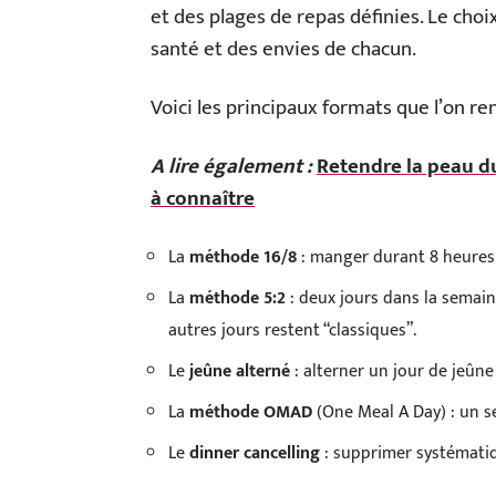
et des plages de repas définies. Le cho
santé et des envies de chacun.
Voici les principaux formats que l’on ren
A lire également :
Retendre la peau du
à connaître
La
méthode 16/8
: manger durant 8 heures,
La
méthode 5:2
: deux jours dans la semain
autres jours restent “classiques”.
Le
jeûne alterné
: alterner un jour de jeûne
La
méthode OMAD
(One Meal A Day) : un se
Le
dinner cancelling
: supprimer systématiq