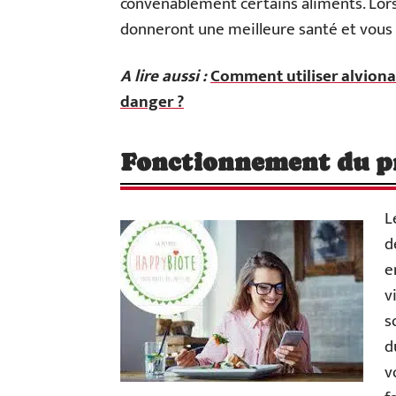
convenablement certains aliments. Lorsq
donneront une meilleure santé et vous 
A lire aussi :
Comment utiliser alviona
danger ?
Fonctionnement du 
L
d
e
v
s
d
v