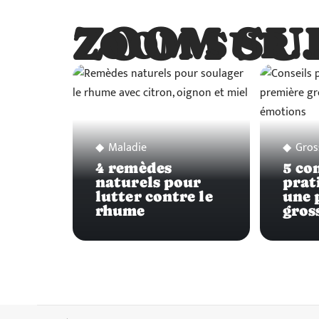
ZOOM SU
ZOOM SUR
Maladie
Gros
4 remèdes
5 co
naturels pour
prat
lutter contre le
une 
rhume
gros