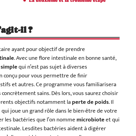
La deuxième et la troisième étape
git-il ?
ire ayant pour objectif de prendre
tinale
. Avec une flore intestinale en bonne santé,
 simple
qui n’est pas sujet à diverses
 conçu pour vous permettre de finir
stifs et autres. Ce programme vous familiarisera
s
concrètement sains. Dès lors, vous saurez choisir
férents objectifs notamment la
perte de poids
. Il
 qui joue un grand rôle dans le bien-être de votre
er les bactéries que l’on nomme
microbiote
et qui
estinale. Lesdites bactéries aident à digérer