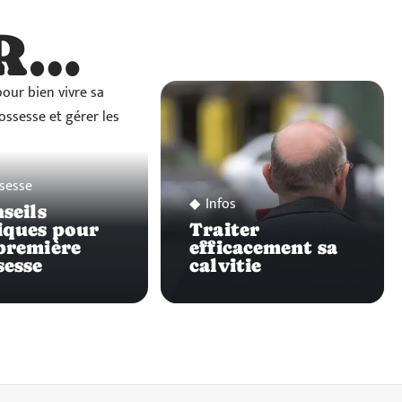
R…
…
sesse
Infos
nseils
iques pour
Traiter
première
efficacement sa
sesse
calvitie