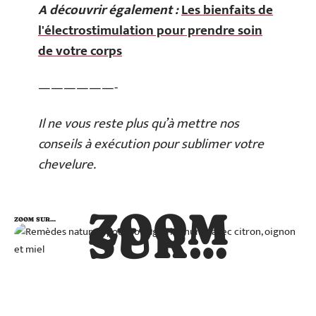
A découvrir également :
Les bienfaits de
l'électrostimulation pour prendre soin
de votre corps
——————-
Il ne vous reste plus qu’à mettre nos
conseils à exécution pour sublimer votre
chevelure.
ZOOM
ZOOM SUR…
SUR…