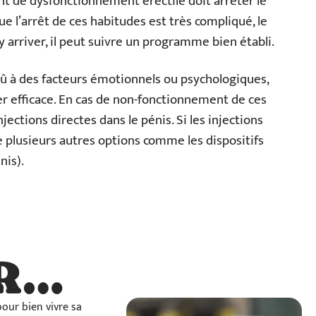
nt de dysfonctionnement érectile doit arrêter le
ue l’arrêt de ces habitudes est très compliqué, le
r y arriver, il peut suivre un programme bien établi.
û à des facteurs émotionnels ou psychologiques,
er efficace. En cas de non-fonctionnement de ces
njections directes dans le pénis. Si les injections
ste plusieurs autres options comme les dispositifs
nis).
R…
…