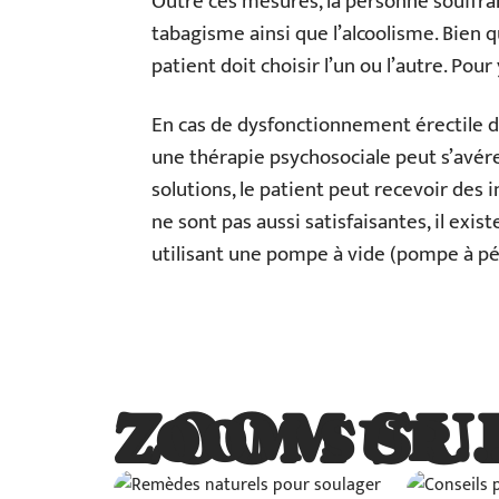
Outre ces mesures, la personne souffra
tabagisme ainsi que l’alcoolisme. Bien q
patient doit choisir l’un ou l’autre. Pou
En cas de dysfonctionnement érectile d
une thérapie psychosociale peut s’avér
solutions, le patient peut recevoir des i
ne sont pas aussi satisfaisantes, il exi
utilisant une pompe à vide (pompe à pé
ZOOM SU
ZOOM SUR