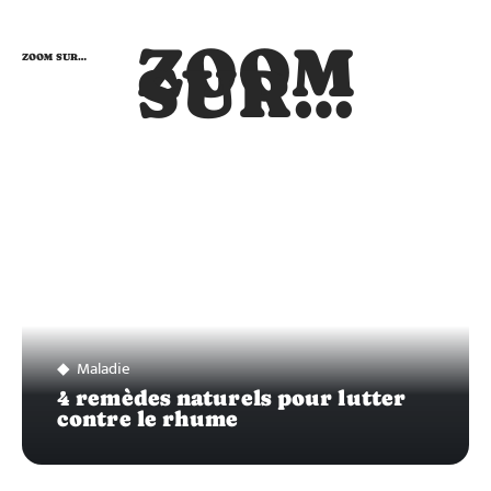
ZOOM
ZOOM SUR…
SUR…
Maladie
4 remèdes naturels pour lutter
contre le rhume