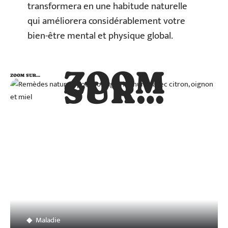
transformera en une habitude naturelle
qui améliorera considérablement votre
bien-être mental et physique global.
ZOOM
ZOOM SUR…
SUR…
Maladie