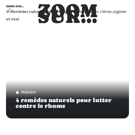
ZOOM
ZOOM SUR…
SUR…
Maladie
4 remèdes naturels pour lutter
contre le rhume