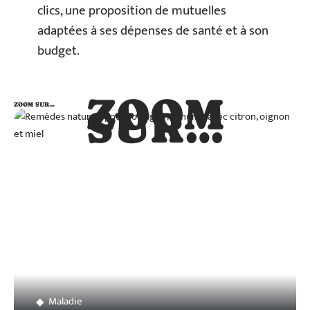
clics, une proposition de mutuelles
adaptées à ses dépenses de santé et à son
budget.
ZOOM
ZOOM SUR…
SUR…
Maladie