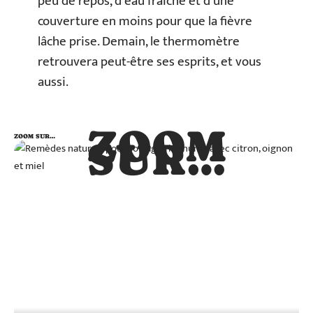
peu de repos, d’eau fraîche et d’une
couverture en moins pour que la fièvre
lâche prise. Demain, le thermomètre
retrouvera peut-être ses esprits, et vous
aussi.
ZOOM
ZOOM SUR…
SUR…