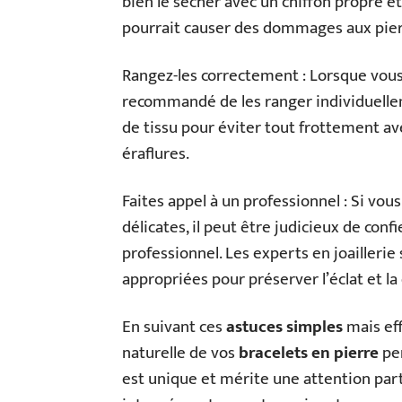
bien le sécher avec un chiffon propre et
pourrait causer des dommages aux pierr
Rangez-les correctement : Lorsque vou
recommandé de les ranger individuelle
de tissu pour éviter tout frottement av
éraflures.
Faites appel à un professionnel : Si vo
délicates, il peut être judicieux de conf
professionnel. Les experts en joailleri
appropriées pour préserver l’éclat et la
En suivant ces
astuces simples
mais eff
naturelle de vos
bracelets en pierre
pen
est unique et mérite une attention partic