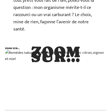
tout prêts vous fait de l’œil, posez-vous la
question : mon organisme mérite-t-il ce
raccourci ou un vrai carburant ? Le choix,
mine de rien, façonne l’avenir de notre
santé.
ZOOM
ZOOM SUR…
SUR…